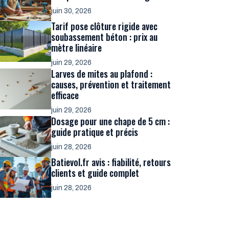
juin 30, 2026
Tarif pose clôture rigide avec
soubassement béton : prix au
mètre linéaire
juin 29, 2026
Larves de mites au plafond :
causes, prévention et traitement
efficace
juin 29, 2026
Dosage pour une chape de 5 cm :
guide pratique et précis
juin 28, 2026
Batievol.fr avis : fiabilité, retours
clients et guide complet
juin 28, 2026