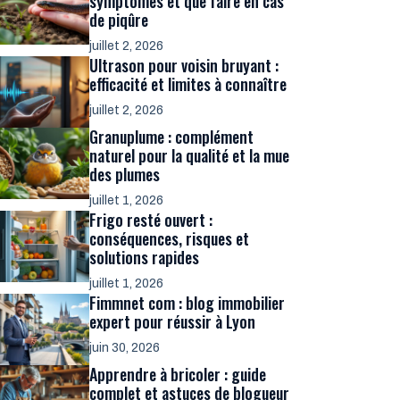
symptômes et que faire en cas
de piqûre
juillet 2, 2026
Ultrason pour voisin bruyant :
efficacité et limites à connaître
juillet 2, 2026
Granuplume : complément
naturel pour la qualité et la mue
des plumes
juillet 1, 2026
Frigo resté ouvert :
conséquences, risques et
solutions rapides
juillet 1, 2026
Fimmnet com : blog immobilier
expert pour réussir à Lyon
juin 30, 2026
Apprendre à bricoler : guide
complet et astuces de blogueur