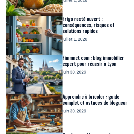
juillet 1, 2026
Frigo resté ouvert :
conséquences, risques et
solutions rapides
juillet 1, 2026
Fimmnet com : blog immobilier
expert pour réussir à Lyon
juin 30, 2026
Apprendre à bricoler : guide
complet et astuces de blogueur
juin 30, 2026