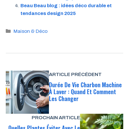
Beau Beau blog : idées déco durable et
tendances design 2025
Catégories
Maison & Déco
ARTICLE PRÉCÉDENT
Durée De Vie Charbon Machine
À Laver : Quand Et Comment
Les Changer
PROCHAIN ARTICLE
Quelles Plantes Éviter Avec Le